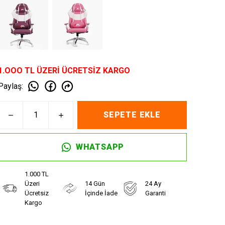
1.OOO TL ÜZERİ ÜCRETSİZ KARGO
Paylaş
:
SEPETE EKLE
WHATSAPP
1.000 TL
Üzeri
14 Gün
24 Ay
Ücretsiz
İçinde İade
Garanti
Kargo