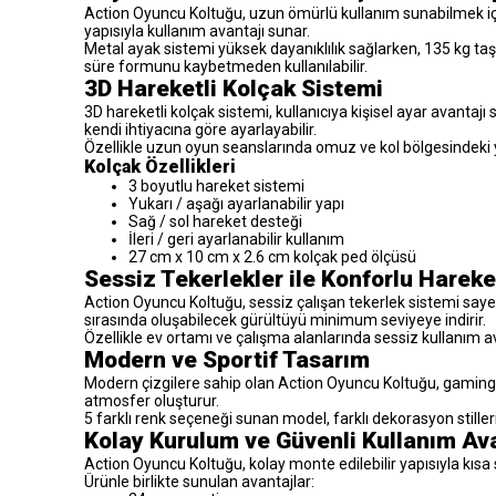
Action Oyuncu Koltuğu, uzun ömürlü kullanım sunabilmek için
yapısıyla kullanım avantajı sunar.
Metal ayak sistemi yüksek dayanıklılık sağlarken, 135 kg t
süre formunu kaybetmeden kullanılabilir.
3D Hareketli Kolçak Sistemi
3D hareketli kolçak sistemi, kullanıcıya kişisel ayar avantajı 
kendi ihtiyacına göre ayarlayabilir.
Özellikle uzun oyun seanslarında omuz ve kol bölgesindeki
Kolçak Özellikleri
3 boyutlu hareket sistemi
Yukarı / aşağı ayarlanabilir yapı
Sağ / sol hareket desteği
İleri / geri ayarlanabilir kullanım
27 cm x 10 cm x 2.6 cm kolçak ped ölçüsü
Sessiz Tekerlekler ile Konforlu Hareke
Action Oyuncu Koltuğu, sessiz çalışan tekerlek sistemi sayes
sırasında oluşabilecek gürültüyü minimum seviyeye indirir.
Özellikle ev ortamı ve çalışma alanlarında sessiz kullanım a
Modern ve Sportif Tasarım
Modern çizgilere sahip olan Action Oyuncu Koltuğu, gaming 
atmosfer oluşturur.
5 farklı renk seçeneği sunan model, farklı dekorasyon stille
Kolay Kurulum ve Güvenli Kullanım Ava
Action Oyuncu Koltuğu, kolay monte edilebilir yapısıyla kısa s
Ürünle birlikte sunulan avantajlar: