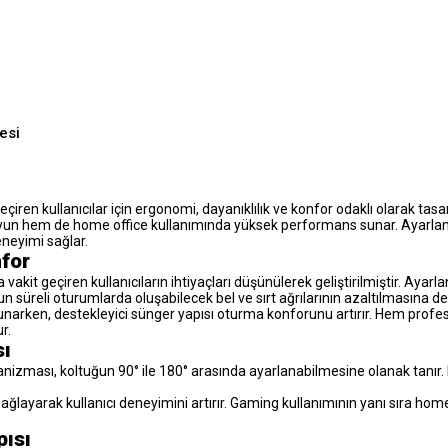
esi
çiren kullanıcılar için ergonomi, dayanıklılık ve konfor odaklı olarak t
yun hem de home office kullanımında yüksek performans sunar. Ayarlanab
eneyimi sağlar.
for
it geçiren kullanıcıların ihtiyaçları düşünülerek geliştirilmiştir. Ayar
süreli oturumlarda oluşabilecek bel ve sırt ağrılarının azaltılmasına de
unarken, destekleyici sünger yapısı oturma konforunu artırır. Hem prof
r.
sı
anizması, koltuğun 90° ile 180° arasında ayarlanabilmesine olanak tanır.
 sağlayarak kullanıcı deneyimini artırır. Gaming kullanımının yanı sıra h
ısı