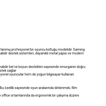
asarlanmış profesyonel bir oyuncu koltuğu modelidir. Gaming
ilir destek sistemleri, dayanıklı metal yapısı ve modern
lanabilir bel ve boyun destekleri sayesinde omurganın doğru
stek sağlar.
esyonel oyuncular hem de yoğun bilgisayar kullanan
 Bu özellik sayesinde oyun aralarında dinlenmek, film
ome office ortamlarında da ergonomik bir çalışma düzeni