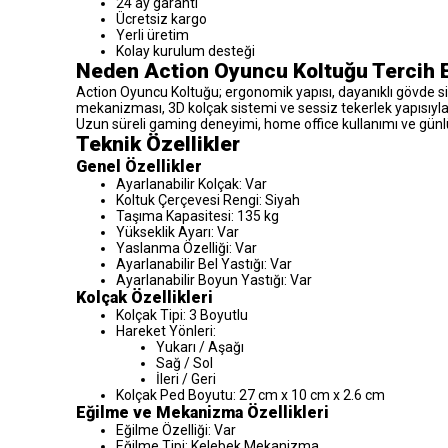
24 ay garanti
Ücretsiz kargo
Yerli üretim
Kolay kurulum desteği
Neden Action Oyuncu Koltuğu Tercih E
Action Oyuncu Koltuğu; ergonomik yapısı, dayanıklı gövde si
mekanizması, 3D kolçak sistemi ve sessiz tekerlek yapısıyla 
Uzun süreli gaming deneyimi, home office kullanımı ve günlük 
Teknik Özellikler
Genel Özellikler
Ayarlanabilir Kolçak: Var
Koltuk Çerçevesi Rengi: Siyah
Taşıma Kapasitesi: 135 kg
Yükseklik Ayarı: Var
Yaslanma Özelliği: Var
Ayarlanabilir Bel Yastığı: Var
Ayarlanabilir Boyun Yastığı: Var
Kolçak Özellikleri
Kolçak Tipi: 3 Boyutlu
Hareket Yönleri:
Yukarı / Aşağı
Sağ / Sol
İleri / Geri
Kolçak Ped Boyutu: 27 cm x 10 cm x 2.6 cm
Eğilme ve Mekanizma Özellikleri
Eğilme Özelliği: Var
Eğilme Tipi: Kelebek Mekanizma