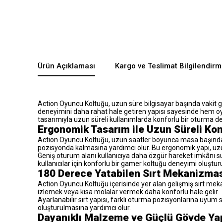
Ürün Açıklaması
Kargo ve Teslimat Bilgilendirm
Action Oyuncu Koltuğu, uzun süre bilgisayar başında vakit ge
deneyimini daha rahat hale getiren yapısı sayesinde hem o
tasarımıyla uzun süreli kullanımlarda konforlu bir oturma d
Ergonomik Tasarım ile Uzun Süreli Kon
Action Oyuncu Koltuğu, uzun saatler boyunca masa başında vak
pozisyonda kalmasına yardımcı olur. Bu ergonomik yapı, uzun 
Geniş oturum alanı kullanıcıya daha özgür hareket imkânı s
kullanıcılar için konforlu bir gamer koltuğu deneyimi oluşturu
180 Derece Yatabilen Sırt Mekanizma
Action Oyuncu Koltuğu içerisinde yer alan gelişmiş sırt mek
izlemek veya kısa molalar vermek daha konforlu hale gelir.
Ayarlanabilir sırt yapısı, farklı oturma pozisyonlarına uyum
oluşturulmasına yardımcı olur.
Dayanıklı Malzeme ve Güçlü Gövde Yap