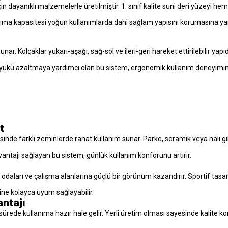
 dayanıklı malzemelerle üretilmiştir. 1. sınıf kalite suni deri yüzeyi 
aşıma kapasitesi yoğun kullanımlarda dahi sağlam yapısını korumasına ya
sunar. Kolçaklar yukarı-aşağı, sağ-sol ve ileri-geri hareket ettirilebilir y
 yükü azaltmaya yardımcı olan bu sistem, ergonomik kullanım deneyimini
t
inde farklı zeminlerde rahat kullanım sunar. Parke, seramik veya halı gi
vantajı sağlayan bu sistem, günlük kullanım konforunu artırır.
odaları ve çalışma alanlarına güçlü bir görünüm kazandırır. Sportif tas
rine kolayca uyum sağlayabilir.
ntajı
ürede kullanıma hazır hale gelir. Yerli üretim olması sayesinde kalite kontr