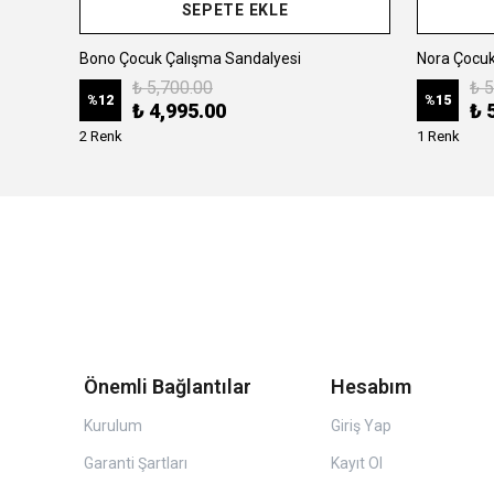
SEPETE EKLE
Bono Çocuk Çalışma Sandalyesi
Nora Çocuk
₺ 5,700.00
₺ 5
%
12
%
15
₺ 4,995.00
₺ 
2 Renk
1 Renk
Önemli Bağlantılar
Hesabım
Kurulum
Giriş Yap
Garanti Şartları
Kayıt Ol