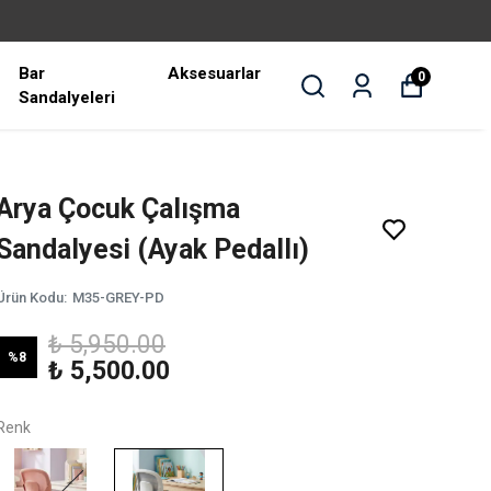
Bar
Aksesuarlar
0
Sandalyeleri
Arya Çocuk Çalışma
Sandalyesi (Ayak Pedallı)
Ürün Kodu
:
M35-GREY-PD
₺ 5,950.00
%
8
₺ 5,500.00
Renk