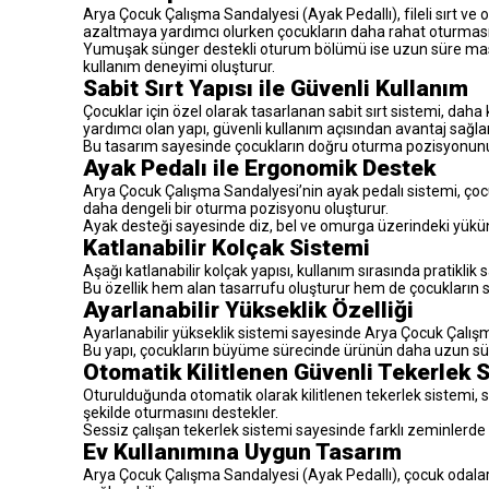
Arya Çocuk Çalışma Sandalyesi (Ayak Pedallı), fileli sırt ve
azaltmaya yardımcı olurken çocukların daha rahat oturmasın
Yumuşak sünger destekli oturum bölümü ise uzun süre masa b
kullanım deneyimi oluşturur.
Sabit Sırt Yapısı ile Güvenli Kullanım
Çocuklar için özel olarak tasarlanan sabit sırt sistemi, dah
yardımcı olan yapı, güvenli kullanım açısından avantaj sağlar
Bu tasarım sayesinde çocukların doğru oturma pozisyonunu 
Ayak Pedalı ile Ergonomik Destek
Arya Çocuk Çalışma Sandalyesi’nin ayak pedalı sistemi, çoc
daha dengeli bir oturma pozisyonu oluşturur.
Ayak desteği sayesinde diz, bel ve omurga üzerindeki yükün
Katlanabilir Kolçak Sistemi
Aşağı katlanabilir kolçak yapısı, kullanım sırasında pratiklik 
Bu özellik hem alan tasarrufu oluşturur hem de çocukların 
Ayarlanabilir Yükseklik Özelliği
Ayarlanabilir yükseklik sistemi sayesinde Arya Çocuk Çalışma
Bu yapı, çocukların büyüme sürecinde ürünün daha uzun sü
Otomatik Kilitlenen Güvenli Tekerlek 
Oturulduğunda otomatik olarak kilitlenen tekerlek sistemi, s
şekilde oturmasını destekler.
Sessiz çalışan tekerlek sistemi sayesinde farklı zeminlerde 
Ev Kullanımına Uygun Tasarım
Arya Çocuk Çalışma Sandalyesi (Ayak Pedallı), çocuk odaları