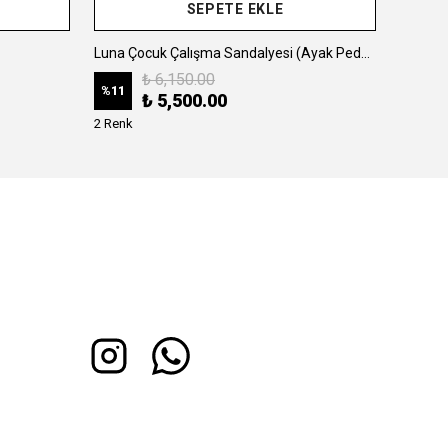
SEPETE EKLE
Luna Çocuk Çalışma Sandalyesi (Ayak Pedallı)
Arya Ço
₺ 6,150.00
%
11
%
8
₺ 5,500.00
2 Renk
2 Renk