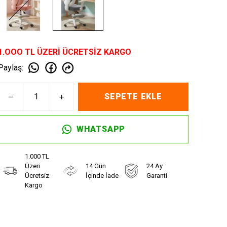
1.OOO TL ÜZERİ ÜCRETSİZ KARGO
Paylaş
:
SEPETE EKLE
WHATSAPP
1.000 TL
Üzeri
14 Gün
24 Ay
Ücretsiz
İçinde İade
Garanti
Kargo