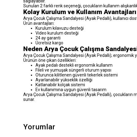
sağlayabilir.
Sunulan 2 farklı renk seçeneği, çocukların kullanım alışkanlı
Kolay Kurulum ve Kullanım Avantajları
Arya Çocuk Çalışma Sandalyesi (Ayak Pedallı), kullanıcı dost
Ürün avantajları:
Kurulum kılavuzu desteği
Video kurulum desteği
24 ay garanti
Ücretsiz kargo
Neden Arya Çocuk Çalışma Sandalyesi 
Arya Çocuk Çalışma Sandalyesi (Ayak Pedallı); ergonomik yapıs
Ürünün öne çıkan özellikleri:
Ayak pedalı destekli ergonomik kullanım
Fileli ve yumuşak süngerli oturum yapısı
Oturunca kilitlenen güvenli tekerlek sistemi
Ayarlanabilir yükseklik özelliği
Katlanabilir kolçak sistemi
Ev kullanımına uygun güvenli tasarım
Arya Çocuk Çalışma Sandalyesi (Ayak Pedallı), çocukların ma
sunar.
Yorumlar