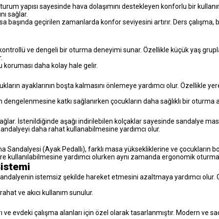
 oturum yapısı sayesinde hava dolaşımını destekleyen konforlu bir kullanı
ı sağlar.
aşında geçirilen zamanlarda konfor seviyesini artırır. Ders çalışma, bo
a kontrollü ve dengeli bir oturma deneyimi sunar. Özellikle küçük yaş gr
.
koruması daha kolay hale gelir.
ukların ayaklarının boşta kalmasını önlemeye yardımcı olur. Özellikle y
 dengelenmesine katkı sağlanırken çocukların daha sağlıklı bir oturma a
sağlar. İstenildiğinde aşağı indirilebilen kolçaklar sayesinde sandalye masa 
sandalyeyi daha rahat kullanabilmesine yardımcı olur.
 Sandalyesi (Ayak Pedallı), farklı masa yüksekliklerine ve çocukların boy
re kullanılabilmesine yardımcı olurken aynı zamanda ergonomik oturma 
Sistemi
andalyenin istemsiz şekilde hareket etmesini azaltmaya yardımcı olur. Güv
rahat ve akıcı kullanım sunulur.
 ve evdeki çalışma alanları için özel olarak tasarlanmıştır. Modern ve 