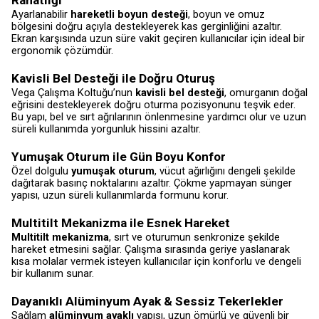
Rahatlığı
Ayarlanabilir
hareketli boyun desteği
, boyun ve omuz
bölgesini doğru açıyla destekleyerek kas gerginliğini azaltır.
Ekran karşısında uzun süre vakit geçiren kullanıcılar için ideal bir
ergonomik çözümdür.
Kavisli Bel Desteği ile Doğru Oturuş
Vega Çalışma Koltuğu’nun
kavisli bel desteği
, omurganın doğal
eğrisini destekleyerek doğru oturma pozisyonunu teşvik eder.
Bu yapı, bel ve sırt ağrılarının önlenmesine yardımcı olur ve uzun
süreli kullanımda yorgunluk hissini azaltır.
Yumuşak Oturum ile Gün Boyu Konfor
Özel dolgulu
yumuşak oturum
, vücut ağırlığını dengeli şekilde
dağıtarak basınç noktalarını azaltır. Çökme yapmayan sünger
yapısı, uzun süreli kullanımlarda formunu korur.
Multitilt Mekanizma ile Esnek Hareket
Multitilt mekanizma
, sırt ve oturumun senkronize şekilde
hareket etmesini sağlar. Çalışma sırasında geriye yaslanarak
kısa molalar vermek isteyen kullanıcılar için konforlu ve dengeli
bir kullanım sunar.
Dayanıklı Alüminyum Ayak & Sessiz Tekerlekler
Sağlam
alüminyum ayaklı
yapısı, uzun ömürlü ve güvenli bir