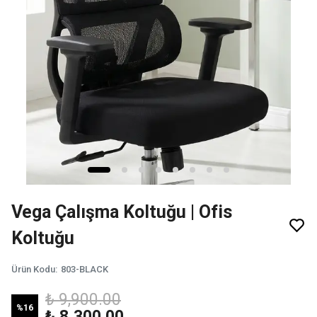
Vega Çalışma Koltuğu | Ofis
Koltuğu
Ürün Kodu
:
803-BLACK
₺ 9,900.00
%
16
₺ 8,300.00