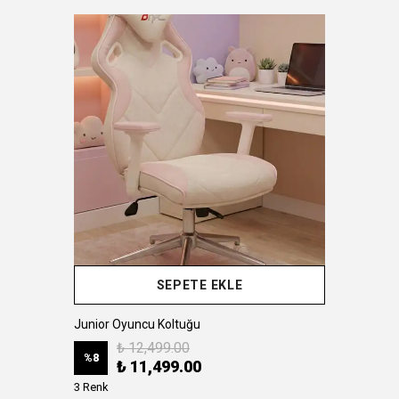
SEPETE EKLE
Junior Oyuncu Koltuğu
₺ 12,499.00
%
8
₺ 11,499.00
3 Renk