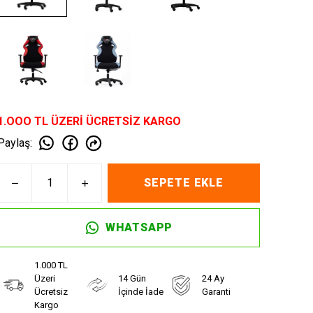
1.OOO TL ÜZERİ ÜCRETSİZ KARGO
Paylaş
:
SEPETE EKLE
WHATSAPP
1.000 TL
Üzeri
14 Gün
24 Ay
Ücretsiz
İçinde İade
Garanti
Kargo