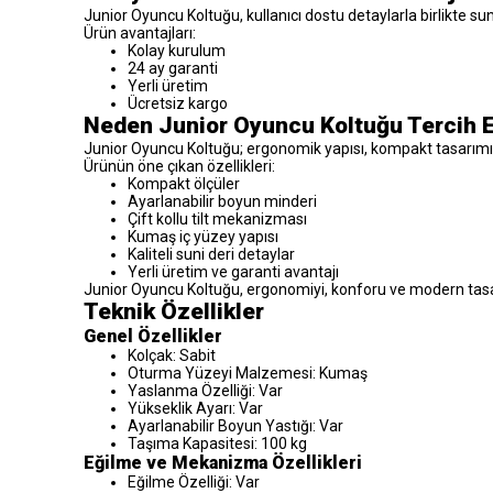
Junior Oyuncu Koltuğu, kullanıcı dostu detaylarla birlikte su
Ürün avantajları:
Kolay kurulum
24 ay garanti
Yerli üretim
Ücretsiz kargo
Neden Junior Oyuncu Koltuğu Tercih E
Junior Oyuncu Koltuğu; ergonomik yapısı, kompakt tasarımı v
Ürünün öne çıkan özellikleri:
Kompakt ölçüler
Ayarlanabilir boyun minderi
Çift kollu tilt mekanizması
Kumaş iç yüzey yapısı
Kaliteli suni deri detaylar
Yerli üretim ve garanti avantajı
Junior Oyuncu Koltuğu, ergonomiyi, konforu ve modern tasarı
Teknik Özellikler
Genel Özellikler
Kolçak: Sabit
Oturma Yüzeyi Malzemesi: Kumaş
Yaslanma Özelliği: Var
Yükseklik Ayarı: Var
Ayarlanabilir Boyun Yastığı: Var
Taşıma Kapasitesi: 100 kg
Eğilme ve Mekanizma Özellikleri
Eğilme Özelliği: Var