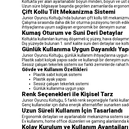
Koltukta yer alan ayarlanabilir boyun minderi, boyun ve üst
Uzun süre bilgisayar başında geçirilen zamanlarda ergonomi
Çift Kollu Tilt Mekanizma Sistemi
Junior Oyuncu Koltuğu’nda bulunan çift kollu tilt mekanizması
Çalışma sırasında daha dik bir oturma pozisyonu tercih edilebi
ihtiyaçlarına uyum sağlayan ergonomik bir deneyim sunar.
Kumaş Oturum ve Suni Deri Detaylar
Koltukta kullanılan kumaş döşemeli iç yüzey, hava dolaşımı
Dış yüzeyde bulunan 1. sınıf kalite suni deri detaylar ise ko
Günlük Kullanıma Uygun Dayanıklı Yap
Junior Oyuncu Koltuğu, günlük kullanım ihtiyaçlarına uygun şe
Plastik sabit kolçak yapısı sade ve kullanışlı bir deneyim sun
Sessiz çalışan tekerlek sistemi ise farklı zeminlerde rahat 
Gövde ve Kullanım Özellikleri
Plastik sabit kolçak sistemi
Plastik ayak yapısı
Sessiz çalışan tekerlek sistemi
Günlük kullanıma uygun yapı
Renk Seçenekleri ile Kişisel Tarz
Junior Oyuncu Koltuğu, 5 farklı renk seçeneğiyle farklı kull
Genç kullanıcılar için daha enerjik alternatifler sunarken sa
Uzun Süreli Kullanım İçin Tasarlandı
Ergonomik detayları ve ayarlanabilir mekanizma sistemi saye
Ev kullanımı, home office düzenleri ve gaming alanlarında k
Kolay Kurulum ve Kullanım Avantajları