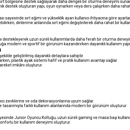
 sırt bölgesine destek sağlayarak daha dengeli bir oturma deneyimi sunar
k destek oluşturan yapı, oyun oynarken veya ders çalışırken daha rahat
 sayesinde sırt eğimi ve yükseklik ayarı kullanıcı ihtiyacına göre ayarlan
lirken, dinlenme anlarında sırt eğimi değiştirilerek daha rahat bir kullan
nı destekleyerek uzun süreli kullanımlarda daha ferah bir oturma deneyi
ltuğa modern ve sportif bir görünüm kazandırırken dayanıklı kullanım yapı
ı
kilde geliştirilmiş dayanıklı detaylara sahiptir.
arken, plastik ayak sistemi hafif ve pratik kullanım avantajı sağlar.
hareket imkânı oluşturur.
anıcı zevklerine ve oda dekorasyonlarına uyum sağlar.
de tasarımıyla farklı kullanım alanlarında modern bir görünüm oluşturur.
sinde Junior Oyuncu Koltuğu, uzun süreli gaming ve masa başı kullanım ih
onforlu bir kullanım deneyimi oluşturur.