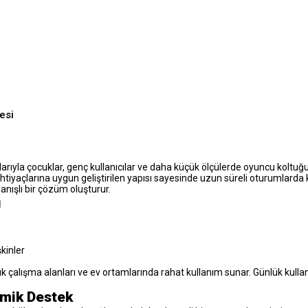
esi
ıyla çocuklar, genç kullanıcılar ve daha küçük ölçülerde oyuncu koltuğu
htiyaçlarına uygun geliştirilen yapısı sayesinde uzun süreli oturumlarda 
lanışlı bir çözüm oluşturur.
ı
kinler
k çalışma alanları ve ev ortamlarında rahat kullanım sunar. Günlük kull
omik Destek