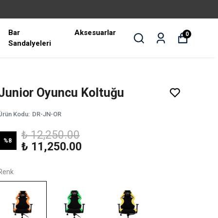
Bar
Aksesuarlar
0
Sandalyeleri
Junior Oyuncu Koltuğu
Ürün Kodu
:
DR-JN-OR
₺ 12,250.00
%
8
₺ 11,250.00
Renk